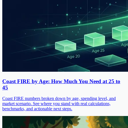
Coast FIRE by Age: How Much You Need at 25 to
45
Coast FIRE numbers broken down by age, spending level, and
market scenario. See where you stand with real calculations,
benchmarks, and actionable next steps.