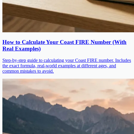
How to Calculate Your Coast FIRE Number (With
Real Examples)
Step-by-step guide to calculating your Coast FIRE number. Includes
the exact formula, real-world examples at different ages, and
common mistakes to avoid.