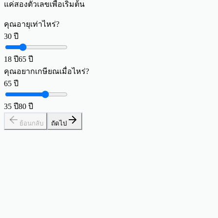
แค่สองตัวเลขเพื่อเริ่มต้น
คุณอายุเท่าไหร่?
30
ปี
18
ปี
65
ปี
คุณอยากเกษียณเมื่อไหร่?
65
ปี
35
ปี
80
ปี
ย้อนกลับ
ถัดไป
ตัวเลข Coast FIRE ของคุณคือ
263,555
$
เมื่อคุณถึงจุดนี้ การเติบโตแบบทบต้นจะจัดการเรื่องเกษียณของ
คุณ
ถึงแล้ว 19%
ออมแล้ว $50,000