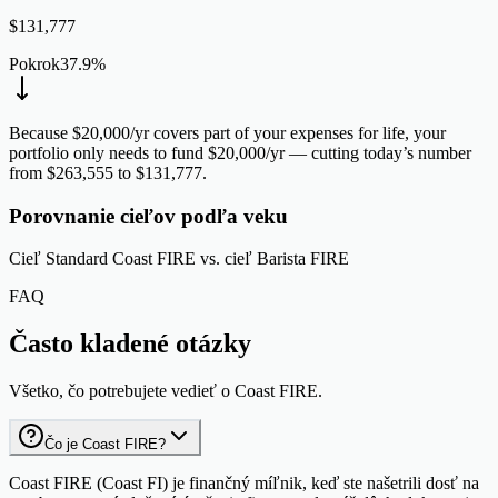
$
131,777
Pokrok
37.9
%
Because $20,000/yr covers part of your expenses for life, your
portfolio only needs to fund $20,000/yr — cutting today’s number
from $263,555 to $131,777.
Porovnanie cieľov podľa veku
Cieľ Standard Coast FIRE vs. cieľ Barista FIRE
FAQ
Často kladené otázky
Všetko, čo potrebujete vedieť o Coast FIRE.
Čo je Coast FIRE?
Coast FIRE (Coast FI) je finančný míľnik, keď ste našetrili dosť na