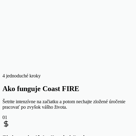
Projected at retirement
$189,714
Monthly to close gap
$922
Level monthly investing to hit your Coast number by then
Prepočítať
Copy shareable link
4 jednoduché kroky
Ako funguje Coast FIRE
Šetrite intenzívne na začiatku a potom nechajte zložené úročenie
pracovať po zvyšok vášho života.
01