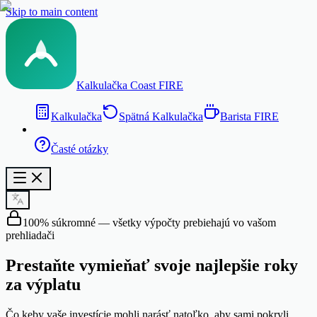
Skip to main content
Kalkulačka Coast FIRE
Kalkulačka
Spätná Kalkulačka
Barista FIRE
Časté otázky
100% súkromné — všetky výpočty prebiehajú vo vašom
prehliadači
Prestaňte vymieňať svoje
najlepšie roky
za výplatu
Čo keby vaše investície mohli narásť natoľko, aby sami pokryli