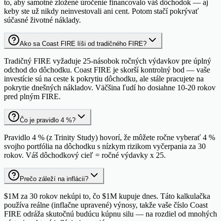
to, aby samotné zložené úročenie financovalo váš dôchodok — aj
keby ste už nikdy neinvestovali ani cent. Potom stačí pokrývať
súčasné životné náklady.
Ako sa Coast FIRE líši od tradičného FIRE?
Tradičný FIRE vyžaduje 25-násobok ročných výdavkov pre úplný
odchod do dôchodku. Coast FIRE je skorší kontrolný bod — vaše
investície sú na ceste k pokrytiu dôchodku, ale stále pracujete na
pokrytie dnešných nákladov. Väčšina ľudí ho dosiahne 10-20 rokov
pred plným FIRE.
Čo je pravidlo 4 %?
Pravidlo 4 % (z Trinity Study) hovorí, že môžete ročne vyberať 4 %
svojho portfólia na dôchodku s nízkym rizikom vyčerpania za 30
rokov. Váš dôchodkový cieľ = ročné výdavky x 25.
Prečo záleží na inflácii?
$1M za 30 rokov nekúpi to, čo $1M kupuje dnes. Táto kalkulačka
používa reálne (inflačne upravené) výnosy, takže vaše číslo Coast
FIRE odráža skutočnú budúcu kúpnu silu — na rozdiel od mnohých