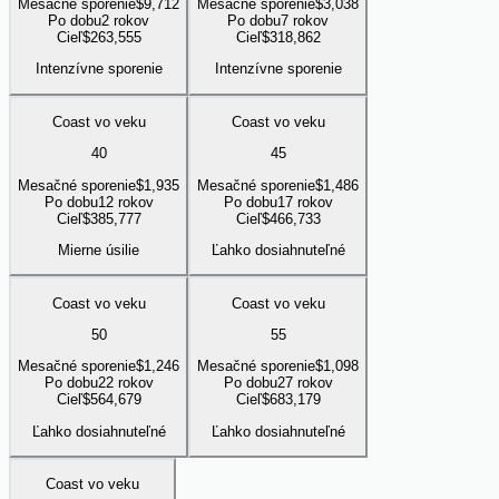
Mesačné sporenie
$
9,712
Mesačné sporenie
$
3,038
Po dobu
2 rokov
Po dobu
7 rokov
Cieľ
$
263,555
Cieľ
$
318,862
Intenzívne sporenie
Intenzívne sporenie
Coast vo veku
Coast vo veku
40
45
Mesačné sporenie
$
1,935
Mesačné sporenie
$
1,486
Po dobu
12 rokov
Po dobu
17 rokov
Cieľ
$
385,777
Cieľ
$
466,733
Mierne úsilie
Ľahko dosiahnuteľné
Coast vo veku
Coast vo veku
50
55
Mesačné sporenie
$
1,246
Mesačné sporenie
$
1,098
Po dobu
22 rokov
Po dobu
27 rokov
Cieľ
$
564,679
Cieľ
$
683,179
Ľahko dosiahnuteľné
Ľahko dosiahnuteľné
Coast vo veku