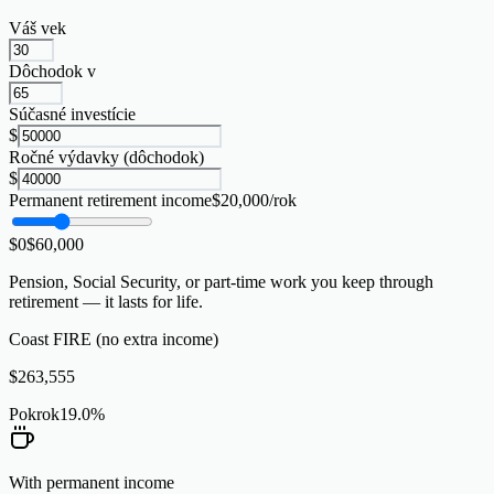
Váš vek
Dôchodok v
Súčasné investície
$
Ročné výdavky (dôchodok)
$
Permanent retirement income
$
20,000
/rok
$0
$
60,000
Pension, Social Security, or part-time work you keep through
retirement — it lasts for life.
Coast FIRE (no extra income)
$
263,555
Pokrok
19.0
%
With permanent income