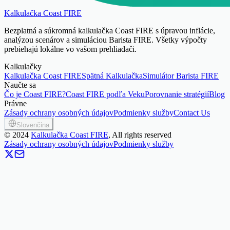
Kalkulačka Coast FIRE
Bezplatná a súkromná kalkulačka Coast FIRE s úpravou inflácie,
analýzou scenárov a simuláciou Barista FIRE. Všetky výpočty
prebiehajú lokálne vo vašom prehliadači.
Kalkulačky
Kalkulačka Coast FIRE
Spätná Kalkulačka
Simulátor Barista FIRE
Naučte sa
Čo je Coast FIRE?
Coast FIRE podľa Veku
Porovnanie stratégií
Blog
Právne
Zásady ochrany osobných údajov
Podmienky služby
Contact Us
Slovenčina
©
2024
Kalkulačka Coast FIRE
, All rights reserved
Zásady ochrany osobných údajov
Podmienky služby