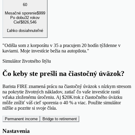
60
Mesačné sporenie
$
999
Po dobu
32 rokov
Cieľ
$
826,546
Ľahko dosiahnuteľné
"
Odišla som z korporátu v 35 a pracujem 20 hodín týždenne v
kaviarni. Moje investície bežia na autopilota.
"
Simulátor životného štýlu
Čo keby ste prešli na
čiastočný úväzok?
Barista FIRE znamená prácu na čiastočný úväzok s nízkym stresom
na pokrytie životných nákladov, zatiaľ čo vaše investície rastú
vďaka zloženému úročeniu. Aj $20K/rok z čiastočného úväzku
môže znížiť váš cieľ sporenia o 40 % a viac. Použite simulátor
nižšie a pozrite si svoje čísla.
Permanent income
Bridge to retirement
Nastavenia