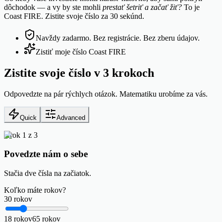
dôchodok — a vy by ste mohli
prestať šetriť a začať žiť?
To je
Coast FIRE. Zistite svoje číslo za 30 sekúnd.
Navždy zadarmo. Bez registrácie. Bez zberu údajov.
Zistiť moje číslo Coast FIRE
Zistite svoje číslo v 3 krokoch
Odpovedzte na pár rýchlych otázok. Matematiku urobíme za vás.
Quick
Advanced
Krok 1 z 3
Povedzte nám o sebe
Stačia dve čísla na začiatok.
Koľko máte rokov?
30
rokov
18
rokov
65
rokov