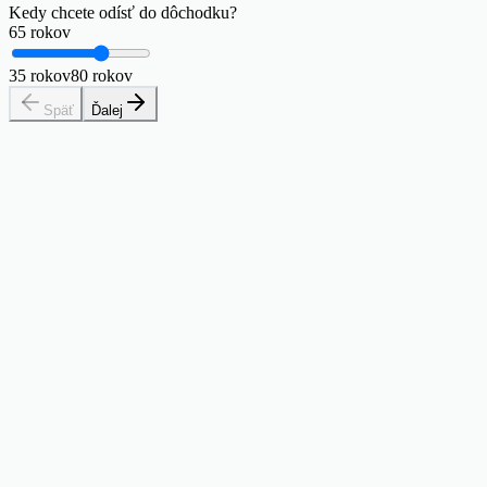
Kedy chcete odísť do dôchodku?
65
rokov
35
rokov
80
rokov
Späť
Ďalej
Vaše číslo Coast FIRE je
263,555
$
Keď ho dosiahnete, zložené úročenie sa postará o váš dôchodok.
19% dosiahnuté
$50,000 našetrené
. Vo veku 30 je čas vaším najväčším aktívom
$213,555
Chýba vám
— každý investovaný dolár teraz ťažko pracuje, aby vaše budúce ja
nemuselo.
Retirement target
$1,000,000
Real return
3.88%