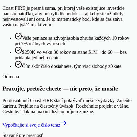
Coast FIRE je presná suma, pri ktorej vaše existujúce investície
narastú natoľko, aby pokryli dôchodok — aj keby ste už nikdy
neinvestovali ani cent. Je to matematický bod, kde sa čas stáva
vaším najväčším aktívom.
Vaše peniaze sa zdvojnásobia zhruba každých 10 rokov
pri 7% reálnych výnosoch
$250K vo veku 30 rokov sa stane $1M+ do 60 — bez
pridania jediného centu
Čím skôr číslo dosiahnete, tým viac slobody získate
Odmena
Pracujte, pretože chcete — nie preto, že musíte
Po dosiahnutí Coast FIRE stačí pokrývať dnešné výdavky. Zmeňte
kariéru. Prejdite na čiastočný úväzok. Rozbehnite projekt z vášne.
Cestujte. Tlak na maximalizáciu príjmu zmizne.
Vypočítajte si svoje číslo teraz
Stavané pre presnosť