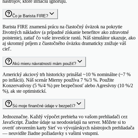
nástrojov, ktoré infláciu ignorujú.
Čo je Barista FIRE?
Barista FIRE znamená prácu na čiastočný úväzok na pokrytie
životných nákladov (a prípadné získanie benefitov ako zdravotné
poistenie), zatiaľ čo vaše investície rastú. Náš simulátor ukazuje, ako
aj skromný príjem z čiastočného úväzku dramaticky znižuje váš
cieľ.
Akú mieru návratnosti mám použiť?
Americký akciový trh historicky prinášal ~10 % nominálne (~7 %
po inflácii). Náš scenár Mierny používa 7 %/3 %. Použite
Konzervatívny (5 %/4 %) pre bezpečnosť alebo Agresívny (10 %/2
%), ak ste optimistickí.
Sú moje finančné údaje v bezpečí?
Jednoznačne. Každý výpočet prebieha vo vašom prehliadači cez
JavaScript. Žiadne údaje sa neodosielajú na server. Môžete si to
overiť otvorením karty Sieť vo vývojárskych nástrojoch prehliadača
— neuvidíte žiadne požiadavky s vašimi vstupmi.