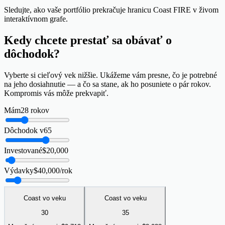
Sledujte, ako vaše portfólio prekračuje hranicu Coast FIRE v živom
interaktívnom grafe.
Kedy chcete
prestať sa obávať
o
dôchodok?
Vyberte si cieľový vek nižšie. Ukážeme vám presne, čo je potrebné
na jeho dosiahnutie — a čo sa stane, ak ho posuniete o pár rokov.
Kompromis vás môže prekvapiť.
Mám
28
rokov
Dôchodok v
65
Investované
$
20,000
Výdavky
$
40,000
/rok
Coast vo veku
Coast vo veku
30
35