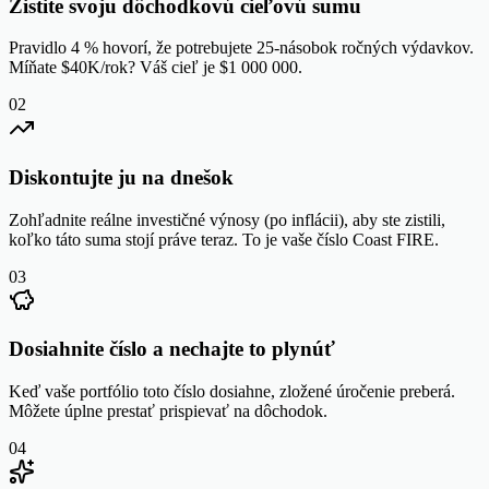
Zistite svoju dôchodkovú cieľovú sumu
Pravidlo 4 % hovorí, že potrebujete 25-násobok ročných výdavkov.
Míňate $40K/rok? Váš cieľ je $1 000 000.
02
Diskontujte ju na dnešok
Zohľadnite reálne investičné výnosy (po inflácii), aby ste zistili,
koľko táto suma stojí práve teraz. To je vaše číslo Coast FIRE.
03
Dosiahnite číslo a nechajte to plynúť
Keď vaše portfólio toto číslo dosiahne, zložené úročenie preberá.
Môžete úplne prestať prispievať na dôchodok.
04