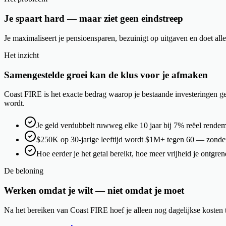
Je spaart hard — maar ziet geen eindstreep
Je maximaliseert je pensioensparen, bezuinigt op uitgaven en doet all
Het inzicht
Samengestelde groei kan de klus voor je afmaken
Coast FIRE is het exacte bedrag waarop je bestaande investeringen gen
wordt.
Je geld verdubbelt ruwweg elke 10 jaar bij 7% reëel rende
$250K op 30-jarige leeftijd wordt $1M+ tegen 60 — zonder
Hoe eerder je het getal bereikt, hoe meer vrijheid je ontgren
De beloning
Werken omdat je wilt — niet omdat je moet
Na het bereiken van Coast FIRE hoef je alleen nog dagelijkse kosten 