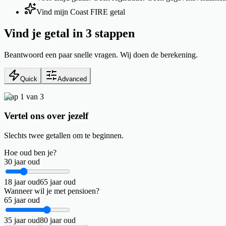
Vind mijn Coast FIRE getal
Vind je getal in 3 stappen
Beantwoord een paar snelle vragen. Wij doen de berekening.
Quick
Advanced
Stap 1 van 3
Vertel ons over jezelf
Slechts twee getallen om te beginnen.
Hoe oud ben je?
30
jaar oud
18
jaar oud
65
jaar oud
Wanneer wil je met pensioen?
65
jaar oud
35
jaar oud
80
jaar oud