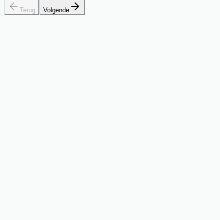
Terug
Volgende
verwijderd. Op 30-jarige leeftijd is t